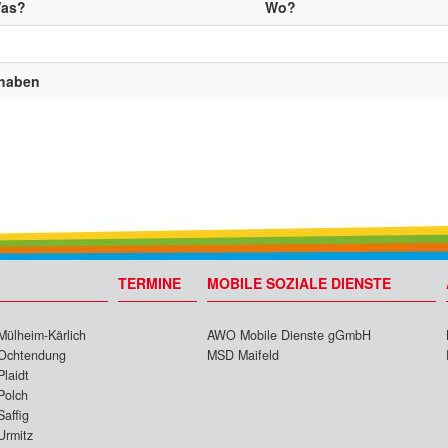
as?
Wo?
 haben
TERMINE
MOBILE SOZIALE DIENSTE
Mülheim-Kärlich
AWO Mobile Dienste gGmbH
Ochtendung
MSD Maifeld
Plaidt
Polch
Saffig
Urmitz