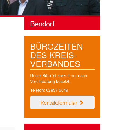
Bendorf
BÜROZEITEN
DES KREIS­
VERBANDES
Unser Büro ist zurzeit nur nach
Vereinbarung besetzt.
Telefon: 02637 5049
Kontaktformular