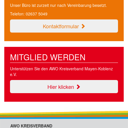
Unser Büro ist zurzeit nur nach Vereinbarung besetzt.
Telefon: 02637 5049
Kontaktformular
MITGLIED WERDEN
Unterstützen Sie den AWO Kreisverband Mayen-Koblenz
e.V.
Hier klicken
AWO KREISVERBAND