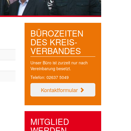
BÜROZEITEN
DES KREIS­
VERBANDES
Unser Büro ist zurzeit nur nach
Vereinbarung besetzt.
Telefon: 02637 5049
Kontaktformular
MITGLIED
WERDEN