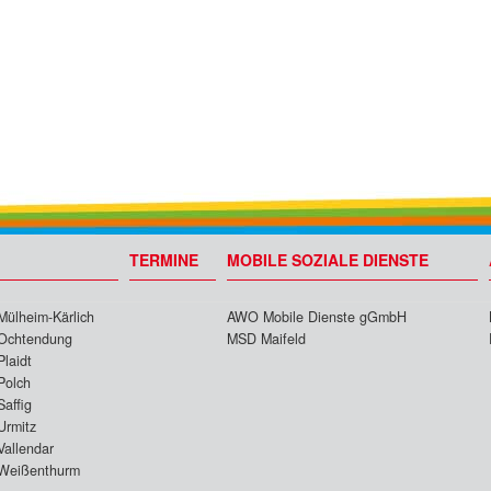
TERMINE
MOBILE SOZIALE DIENSTE
Mülheim-Kärlich
AWO Mobile Dienste gGmbH
Ochtendung
MSD Maifeld
Plaidt
Polch
Saffig
Urmitz
Vallendar
Weißenthurm